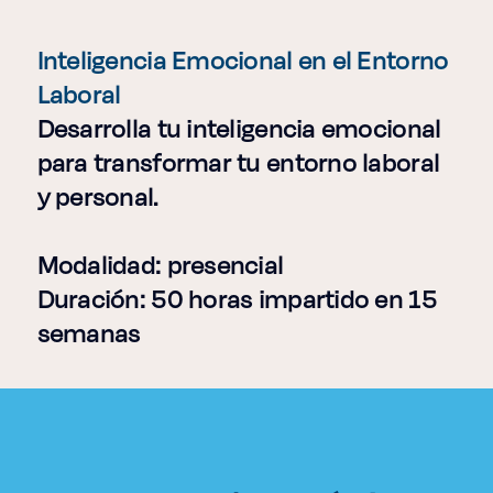
Enlaces de interés
Inteligencia Emocional en el Entorno
Aspirantes
Laboral
Desarrolla tu inteligencia emocional
Becas
para transformar tu entorno laboral
Graduaciones
y personal.
CRUCE
Modalidad: presencial
Duración: 50 horas impartido en 15
Derecho
semanas
Lo más buscado
Carreras