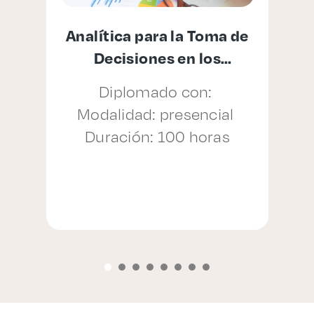
Enlaces de interés
a de
AVID Pro Tools Specialist
Aspirantes
Taller con:
Becas
Modalidad: presencial
al
Duración: 64 horas
Graduaciones
s
CRUCE
Derecho
Lo más buscado
Carreras