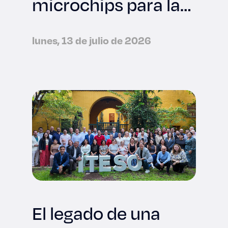
microchips para la
industria
tecnológica
lunes, 13 de julio de 2026
internacional
El legado de una