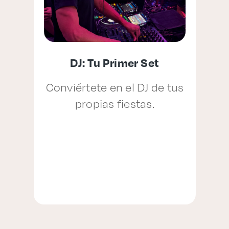
Enlaces de interés
Aspirantes
DJ: Tu Primer Set
Becas
Conviértete en el DJ de tus
Graduaciones
propias fiestas.
CRUCE
Derecho
Lo más buscado
Carreras