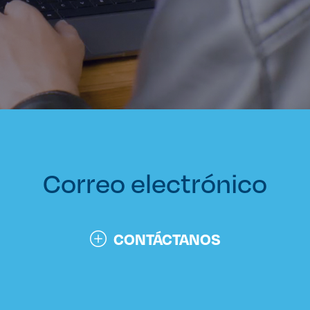
Enlaces de interés
Aspirantes
Becas
Graduaciones
CRUCE
Correo electrónico
Derecho
CONTÁCTANOS
Lo más buscado
Carreras